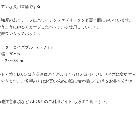
イアンな犬用首輪です✿
も強度のあるテープにハワイアンファブリックを表裏全面に巻いています。
沿うようにゆるくカーブしたバックルを使用しています。
装着ワンタッチバックル
ー：ターコイズブルー/ホワイト
幅：20mm
：27〜38cm
ードと繋ぐDカンは商品画像のものよりもうひと回り小さいサイズに変更する
もできます。ご希望の方はお買い求めの際に備考欄にその旨をお書きくださ
他注意事項など ABOUTのご利用ガイド も必ずご覧下さい。