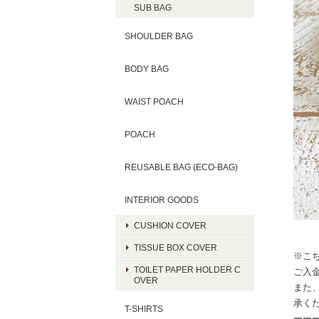
SUB BAG
SHOULDER BAG
BODY BAG
WAIST POACH
POACH
REUSABLE BAG (ECO-BAG)
INTERIOR GOODS
CUSHION COVER
TISSUE BOX COVER
※こ
TOILET PAPER HOLDER C
ご入
OVER
また
承く
T-SHIRTS
ーー