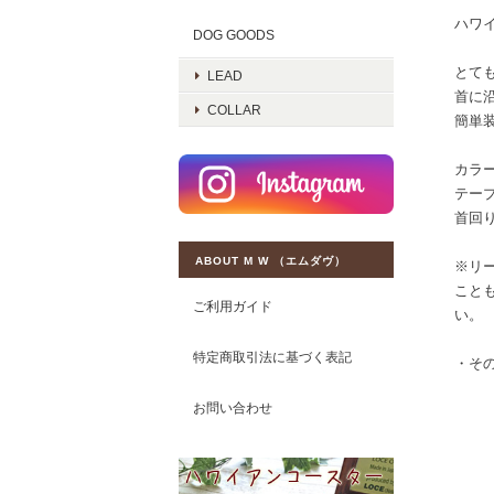
ハワ
DOG GOODS
とて
LEAD
首に
COLLAR
簡単
カラ
テープ
首回り
ABOUT M W （エムダヴ）
※リ
こと
ご利用ガイド
い。
特定商取引法に基づく表記
・その
お問い合わせ