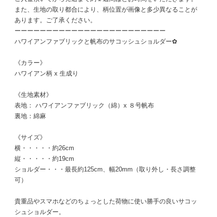
また、生地の取り都合により、柄位置が画像と多少異なることが
あります。ご了承ください。
ーーーーーーーーーーーーーーーーーーーーーーーー
ハワイアンファブリックと帆布のサコッシュショルダー✿
《カラー》
ハワイアン柄 x 生成り
《生地素材》
表地： ハワイアンファブリック（綿）x ８号帆布
裏地：綿麻
《サイズ》
横・・・・・約26cm
縦・・・・・約19cm
ショルダー・・・最長約125cm、幅20mm（取り外し・長さ調整
可）
貴重品やスマホなどのちょっとした荷物に使い勝手の良いサコッ
シュショルダー。