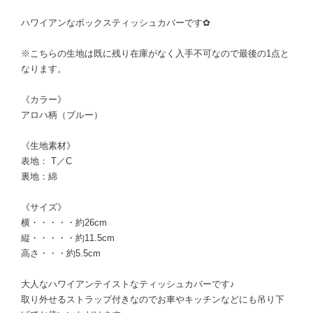
ハワイアンなボックスティッシュカバーです✿
※こちらの生地は既に残り在庫がなく入手不可なので最後の1点と
なります。
《カラー》
アロハ柄（ブルー）
《生地素材》
表地： T／C
裏地：綿
《サイズ》
横・・・・・約26cm
縦・・・・・約11.5cm
高さ・・・約5.5cm
大人なハワイアンテイストなティッシュカバーです♪
取り外せるストラップ付きなのでお車やキッチンなどにも吊り下