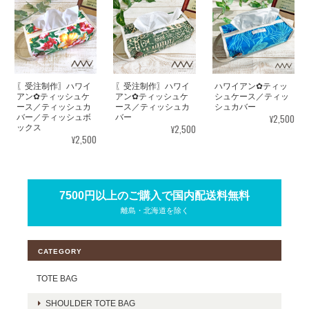
〖受注制作〗ハワイ
〖受注制作〗ハワイ
ハワイアン✿ティッ
アン✿ティッシュケ
アン✿ティッシュケ
シュケース／ティッ
ース／ティッシュカ
ース／ティッシュカ
シュカバー
¥2,500
バー／ティッシュボ
バー
¥2,500
ックス
¥2,500
7500円以上のご購入で国内配送料無料
離島・北海道を除く
CATEGORY
TOTE BAG
SHOULDER TOTE BAG