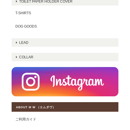
TOILET PAPER HOLDER COVER
T-SHIRTS
DOG GOODS
LEAD
COLLAR
ABOUT M W （エムダヴ）
ご利用ガイド