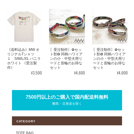
《送料込み》MW オ
〖受注制作〗✿セッ
〖受注制作〗✿セッ
リジナルTシャツ
ト割✿ 同柄ハワイア
ト割✿ 同柄ハワイア
１ S/M/L/XL バニラ
ンの小・中型犬用リ
ンの小・中型犬用リ
ホワイト 《受注製
ードと首輪のお得な
ードと首輪のお得な
作》
セット
セット
¥3,500
¥4,600
¥4,600
7500円以上のご購入で国内配送料無料
離島・北海道を除く
CATEGORY
TOTE BAG