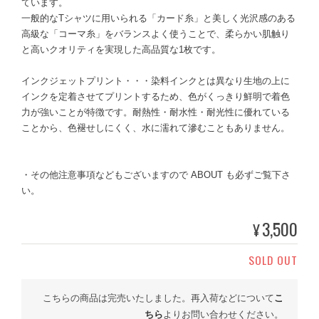
ています。
一般的なTシャツに用いられる「カード糸」と美しく光沢感のある
高級な「コーマ糸」をバランスよく使うことで、柔らかい肌触り
と高いクオリティを実現した高品質な1枚です。
インクジェットプリント・・・染料インクとは異なり生地の上に
インクを定着させてプリントするため、色がくっきり鮮明で着色
力が強いことが特徴です。耐熱性・耐水性・耐光性に優れている
ことから、色褪せしにくく、水に濡れて滲むこともありません。
・その他注意事項などもございますので ABOUT も必ずご覧下さ
い。
3,500
¥
SOLD OUT
こちらの商品は完売いたしました。再入荷などについて
こ
ちら
よりお問い合わせください。