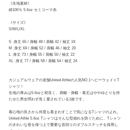
《生地素材》
綿100％ 5.6oz セミコーマ糸
《サイズ》
S/M/L/XL
S :身丈 65 / 身幅 49 / 肩幅 42 / 袖丈 19
M :身丈 69 / 身幅 52 / 肩幅 46 / 袖丈 20
L :身丈 73 / 身幅 55 / 肩幅 50 / 袖丈 22
XL :身丈 77 / 身幅 58 / 肩幅 54 / 袖丈 24
カジュアルウェアの老舗United Athleの人気NO.1ヘビーウェイトT
シャツ！
生地の厚みは5.6ozと程良く、肩幅・身幅・着丈はややゆとりを持
たせた男女問わず長く愛されている1枚です。
着心地の良さから何度も着まわすことで気になるTシャツのよれ。
United Athle 5.6oz Tシャツはそんな型崩れを防ぐために、Tシャツ
のきれいな形を保つ上で重要な首回りのダブルステッチを採用し