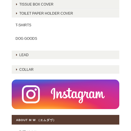
TISSUE BOX COVER
TOILET PAPER HOLDER COVER
T-SHIRTS
DOG GOODS
LEAD
COLLAR
ABOUT M W （エムダヴ）