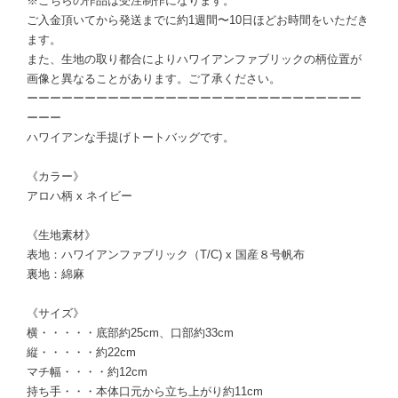
※こちらの作品は受注制作になります。
ご入金頂いてから発送までに約1週間〜10日ほどお時間をいただき
ます。
また、生地の取り都合によりハワイアンファブリックの柄位置が
画像と異なることがあります。ご了承ください。
ーーーーーーーーーーーーーーーーーーーーーーーーーーーーー
ーーー
ハワイアンな手提げトートバッグです。
《カラー》
アロハ柄 x ネイビー
《生地素材》
表地：ハワイアンファブリック（T/C) x 国産８号帆布
裏地：綿麻
《サイズ》
横・・・・・底部約25cm、口部約33cm
縦・・・・・約22cm
マチ幅・・・・約12cm
持ち手・・・本体口元から立ち上がり約11cm