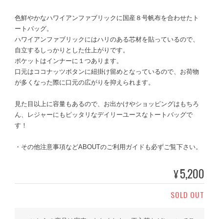
色鮮やかなハワイアンファブリックに国産８号帆布を合わせたト
ートバッグ。
ハワイアンファブリックにはハリのある芯材を貼っているので、
自立するしっかりとした仕上がりです。
ポケットはインナーに１つあります。
口元はココナッツボタンに紐掛け留めとなっているので、お荷物
が多くなった際に口元の広がりを抑えられます。
見た目以上に容量もあるので、お出かけやショッピングはもちろ
ん、レジャーにもピッタリなデイリーユースなトートバッグで
す！
・その他注意事項などABOUTのご利用ガイドも必ずご覧下さい。
5,200
¥
SOLD OUT