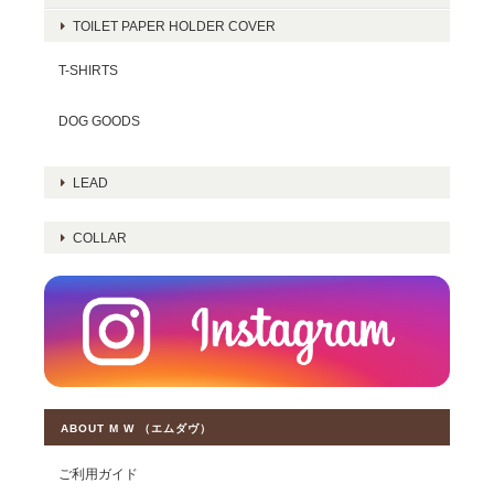
TOILET PAPER HOLDER COVER
T-SHIRTS
DOG GOODS
LEAD
COLLAR
ABOUT M W （エムダヴ）
ご利用ガイド