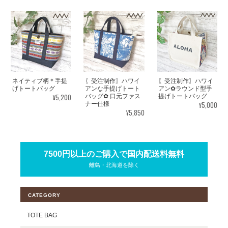
ネイティブ柄＊手提
〖受注制作〗ハワイ
〖受注制作〗ハワイ
げトートバッグ
アンな手提げトート
アン✿ラウンド型手
¥5,200
バッグ✿ 口元ファス
提げトートバッグ
¥5,000
ナー仕様
¥5,850
7500円以上のご購入で国内配送料無料
離島・北海道を除く
CATEGORY
TOTE BAG