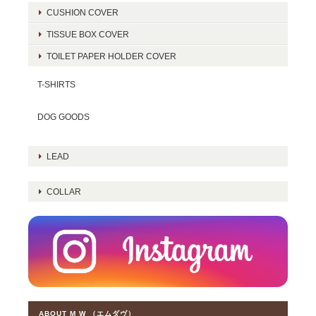
CUSHION COVER
TISSUE BOX COVER
TOILET PAPER HOLDER COVER
T-SHIRTS
DOG GOODS
LEAD
COLLAR
ABOUT M W （エムダヴ）