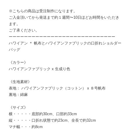
※こちらの商品は受注制作になります。
ご入金頂いてから発送まで約１週間〜10日ほどお時間をいただき
ます。
ご了承ください。
ーーーーーーーーーーーーーーーーーーーーーーーーーーーー
ハワイアン ＊ 帆布とハワイアンファブリックの口折れショルダー
バッグ
《カラー》
ハワイアンファブリック x 生成り色
《生地素材》
表地： ハワイアンファブリック（コットン） x ８号帆布
裏地：綿麻
《サイズ》
横・・・・・底部約30cm、口部約33cm
縦・・・・・口折れ状態で約23cm、全長で約32cm
マチ幅・・・約8cm