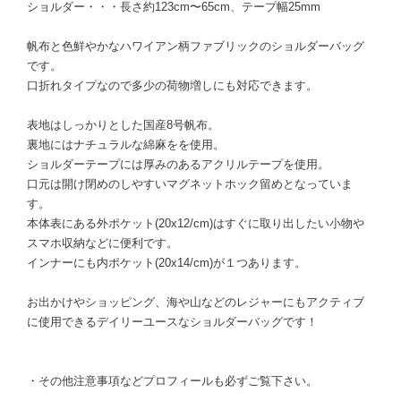
ショルダー・・・長さ約123cm〜65cm、テープ幅25mm
帆布と色鮮やかなハワイアン柄ファブリックのショルダーバッグ
です。
口折れタイプなので多少の荷物増しにも対応できます。
表地はしっかりとした国産8号帆布。
裏地にはナチュラルな綿麻をを使用。
ショルダーテープには厚みのあるアクリルテープを使用。
口元は開け閉めのしやすいマグネットホック留めとなっていま
す。
本体表にある外ポケット(20x12/cm)はすぐに取り出したい小物や
スマホ収納などに便利です。
インナーにも内ポケット(20x14/cm)が１つあります。
お出かけやショッピング、海や山などのレジャーにもアクティブ
に使用できるデイリーユースなショルダーバッグです！
・その他注意事項などプロフィールも必ずご覧下さい。