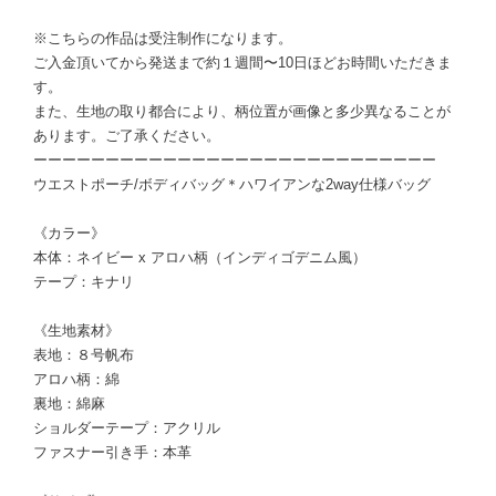
※こちらの作品は受注制作になります。
ご入金頂いてから発送まで約１週間〜10日ほどお時間いただきま
す。
また、生地の取り都合により、柄位置が画像と多少異なることが
あります。ご了承ください。
ーーーーーーーーーーーーーーーーーーーーーーーーーーーー
ウエストポーチ/ボディバッグ＊ハワイアンな2way仕様バッグ
《カラー》
本体：ネイビー x アロハ柄（インディゴデニム風）
テープ：キナリ
《生地素材》
表地：８号帆布
アロハ柄：綿
裏地：綿麻
ショルダーテープ：アクリル
ファスナー引き手：本革