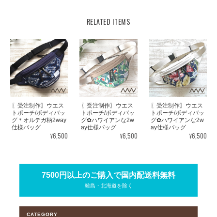
RELATED ITEMS
〖受注制作〗ウエス
〖受注制作〗ウエス
〖受注制作〗ウエス
トポーチ/ボディバッ
トポーチ/ボディバッ
トポーチ/ボディバッ
グ＊オルテガ柄2way
グ✿ハワイアンな2w
グ✿ハワイアンな2w
仕様バッグ
ay仕様バッグ
ay仕様バッグ
¥6,500
¥6,500
¥6,500
7500円以上のご購入で国内配送料無料
離島・北海道を除く
CATEGORY