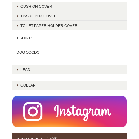
CUSHION COVER
TISSUE BOX COVER
TOILET PAPER HOLDER COVER
T-SHIRTS
DOG GOODS
LEAD
COLLAR
ABOUT M W （エムダヴ）