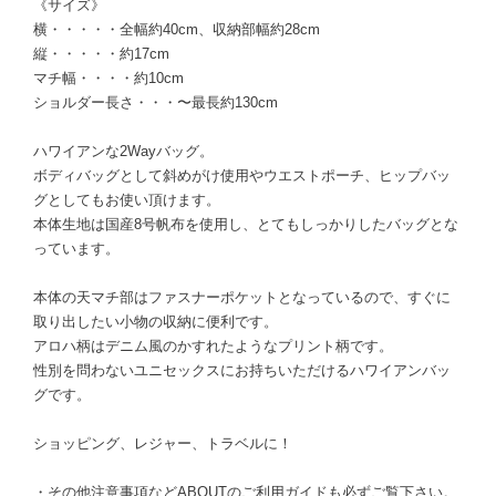
《サイズ》
横・・・・・全幅約40cm、収納部幅約28cm
縦・・・・・約17cm
マチ幅・・・・約10cm
ショルダー長さ・・・〜最長約130cm
ハワイアンな2Wayバッグ。
ボディバッグとして斜めがけ使用やウエストポーチ、ヒップバッ
グとしてもお使い頂けます。
本体生地は国産8号帆布を使用し、とてもしっかりしたバッグとな
っています。
本体の天マチ部はファスナーポケットとなっているので、すぐに
取り出したい小物の収納に便利です。
アロハ柄はデニム風のかすれたようなプリント柄です。
性別を問わないユニセックスにお持ちいただけるハワイアンバッ
グです。
ショッピング、レジャー、トラベルに！
・その他注意事項などABOUTのご利用ガイドも必ずご覧下さい。