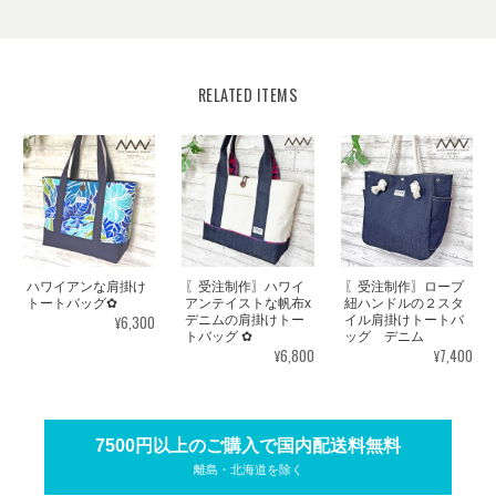
RELATED ITEMS
ハワイアンな肩掛け
〖受注制作〗ハワイ
〖受注制作〗ロープ
トートバッグ✿
アンテイストな帆布x
紐ハンドルの２スタ
¥6,300
デニムの肩掛けトー
イル肩掛けトートバ
トバッグ ✿
ッグ デニム
¥6,800
¥7,400
7500円以上のご購入で国内配送料無料
離島・北海道を除く