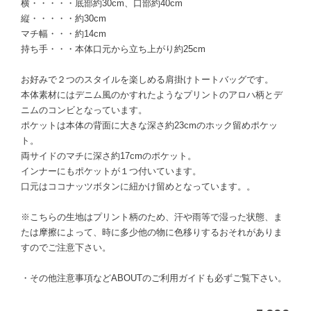
横・・・・・底部約30cm、口部約40cm
縦・・・・・約30cm
マチ幅・・・約14cm
持ち手・・・本体口元から立ち上がり約25cm
お好みで２つのスタイルを楽しめる肩掛けトートバッグです。
本体素材にはデニム風のかすれたようなプリントのアロハ柄とデ
ニムのコンビとなっています。
ポケットは本体の背面に大きな深さ約23cmのホック留めポケッ
ト。
両サイドのマチに深さ約17cmのポケット。
インナーにもポケットが１つ付いています。
口元はココナッツボタンに紐かけ留めとなっています。。
※こちらの生地はプリント柄のため、汗や雨等で湿った状態、ま
たは摩擦によって、時に多少他の物に色移りするおそれがありま
すのでご注意下さい。
・その他注意事項などABOUTのご利用ガイドも必ずご覧下さい。