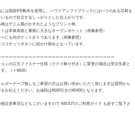
地には国産8号帆布を使用し、ハワイアンファブリックにはハリのある芯材を
ているので自立するしっかりとした仕上がりです。
ハ柄はデニム風のかすれたようなプリント柄。
ットは本体表面と裏面に大きなオープンポケット（画像参照）
ナーにも内ポケットが１つあります（画像参照）
はココナッツボタンに紐かけ留めとなっています。
ーーーーーーーーーーーーーーーーーーーーーーーーーーーーーー
ションの口元ファスナー仕様（ククイ飾り付き）に変更の場合は受注生産と
す。（＋¥600）
ョルダーテープ無しをご希望の方はお買い求めいただく前にまずは質問から
をお伝えください。お値段は¥500引きの¥5400となります。
の他注意事項などもございますので ABOUTのご利用ガイド も必ずご覧下さ