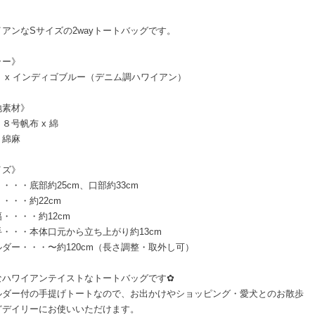
アンなSサイズの2wayトートバッグです。
ラー》
リ x インディゴブルー（デニム調ハワイアン）
地素材》
８号帆布 x 綿
：綿麻
イズ》
・・・底部約25cm、口部約33cm
・・・約22cm
・・・・約12cm
手・・・本体口元から立ち上がり約13cm
ダー・・・〜約120cm（長さ調整・取外し可）
なハワイアンテイストなトートバッグです✿
ルダー付の手提げトートなので、お出かけやショッピング・愛犬とのお散歩
どデイリーにお使いいただけます。