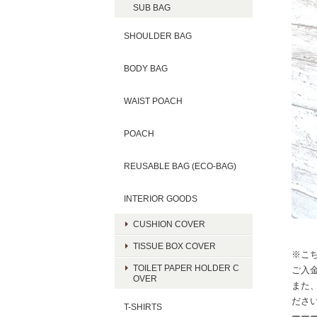
SUB BAG
SHOULDER BAG
BODY BAG
WAIST POACH
POACH
REUSABLE BAG (ECO-BAG)
INTERIOR GOODS
CUSHION COVER
TISSUE BOX COVER
※こ
TOILET PAPER HOLDER C
ご入
OVER
また
ださ
T-SHIRTS
ーー