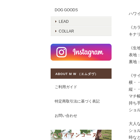
DOG GOODS
ハワイ
LEAD
《カ
COLLAR
キナ
《生
表地：
裏地
ABOUT M W （エムダヴ）
《サ
横・・
ご利用ガイド
縦・・
マチ幅
特定商取引法に基づく表記
持ち
ショル
お問い合わせ
大人
ショ
時な