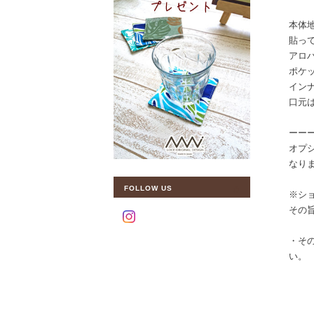
本体
貼っ
アロ
ポケ
イン
口元
ーー
オプ
なりま
FOLLOW US
※シ
その旨
・そ
い。