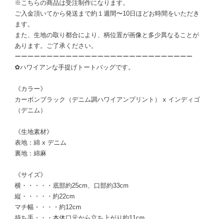
※こちらの商品は受注制作になります。
ご入金頂いてから発送まで約１週間〜10日ほどお時間をいただき
ます。
また、生地の取り都合により、柄位置が画像と多少異なることが
あります。ご了承ください。
ーーーーーーーーーーーーーーーーーーーーーーーーーーーー
✿ハワイアンな手提げトートバッグです。
《カラー》
カーボンブラック（デニム調ハワイアンプリント） x インディゴ
（デニム）
《生地素材》
表地：綿 x デニム
裏地：綿麻
《サイズ》
横・・・・・底部約25cm、口部約33cm
縦・・・・・約22cm
マチ幅・・・・約12cm
持ち手・・・本体口元から立ち上がり約11cm