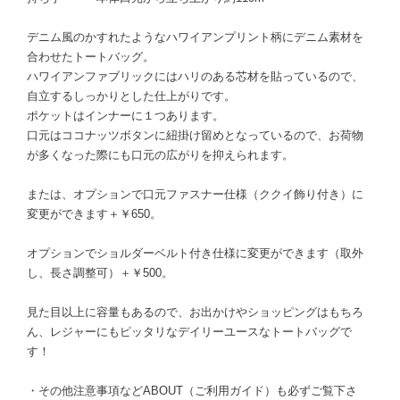
デニム風のかすれたようなハワイアンプリント柄にデニム素材を
合わせたトートバッグ。
ハワイアンファブリックにはハリのある芯材を貼っているので、
自立するしっかりとした仕上がりです。
ポケットはインナーに１つあります。
口元はココナッツボタンに紐掛け留めとなっているので、お荷物
が多くなった際にも口元の広がりを抑えられます。
または、オプションで口元ファスナー仕様（ククイ飾り付き）に
変更ができます＋￥650。
オプションでショルダーベルト付き仕様に変更ができます（取外
し、長さ調整可）＋￥500。
見た目以上に容量もあるので、お出かけやショッピングはもちろ
ん、レジャーにもピッタリなデイリーユースなトートバッグで
す！
・その他注意事項などABOUT（ご利用ガイド）も必ずご覧下さ