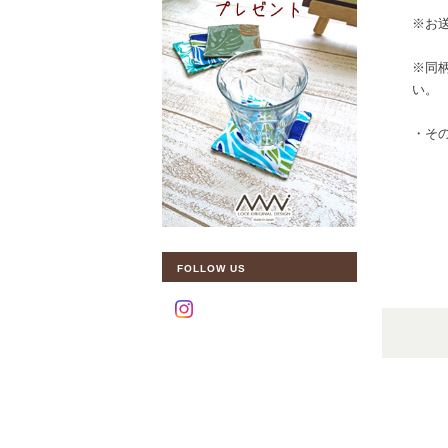
※お
※同
い。
・そ
FOLLOW US