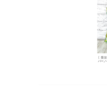
〖受注
バー／