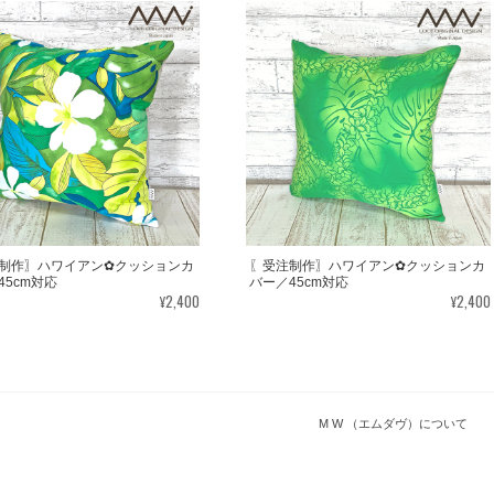
制作〗ハワイアン✿クッションカ
〖受注制作〗ハワイアン✿クッションカ
45cm対応
バー／45cm対応
¥2,400
¥2,400
M W （エムダヴ）について