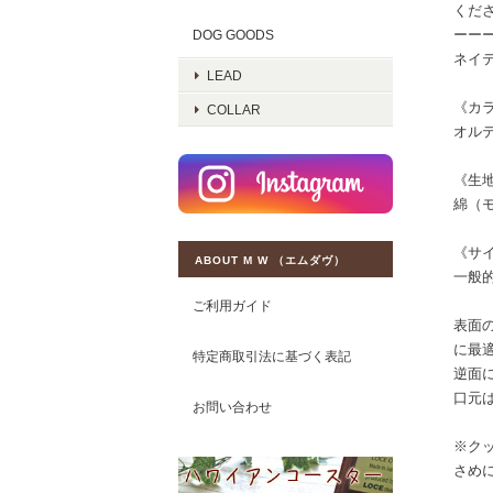
くだ
ーー
DOG GOODS
ネイ
LEAD
《カ
COLLAR
オル
《生
綿（モ
《サ
ABOUT M W （エムダヴ）
一般
ご利用ガイド
表面
に最
特定商取引法に基づく表記
逆面
口元
お問い合わせ
※ク
さめ