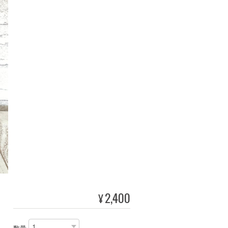
2,400
¥