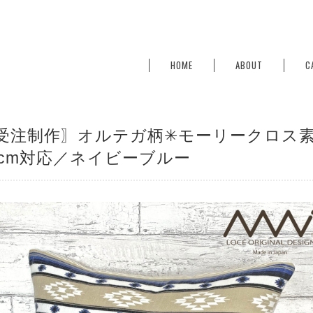
HOME
ABOUT
C
受注制作〗オルテガ柄✳︎モーリークロス
5cm対応／ネイビーブルー