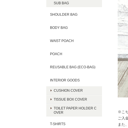
SUB BAG
SHOULDER BAG
BODY BAG
WAIST POACH
POACH
REUSABLE BAG (ECO-BAG)
INTERIOR GOODS
CUSHION COVER
TISSUE BOX COVER
TOILET PAPER HOLDER C
※こ
OVER
ご入
T-SHIRTS
また