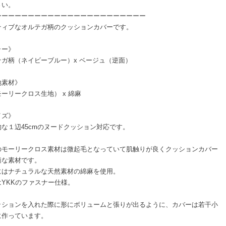
さい。
ーーーーーーーーーーーーーーーーーーーーーーー
ティブなオルテガ柄のクッションカバーです。
ラー》
テガ柄（ネイビーブルー）x ベージュ（逆面）
地素材》
ーリークロス生地） x 綿麻
イズ》
的な１辺45cmのヌードクッション対応です。
のモーリークロス素材は微起毛となっていて肌触りが良くクッションカバー
適な素材です。
にはナチュラルな天然素材の綿麻を使用。
はYKKのファスナー仕様。
ッションを入れた際に形にボリュームと張りが出るように、カバーは若干小
に作っています。